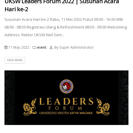
UKSW Leaders Forum 2022 | Susunan Acara
Hari ke-2
Susunan Acara Hari ke-2 Rabu, 11 Mei 2022 Pukul 09:00 - 16:30 WIB
08:00 - 08:50 Registrasi Ulang & Refreshment 08:50 - 09:00 Welcoming
Address: Rektor UKSW Neil Sem...
11 May 2022
event
By Super Administrator
READ MORE