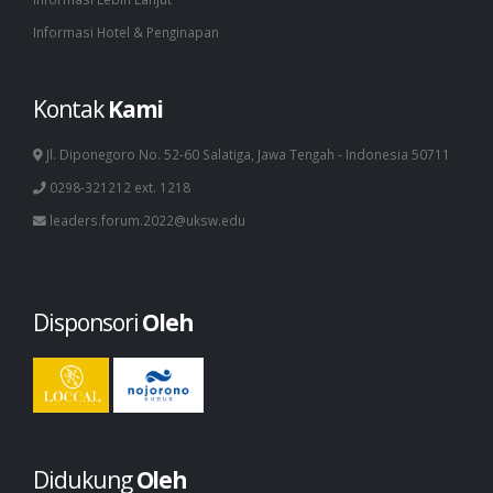
Informasi Hotel & Penginapan
Kontak
Kami
Jl. Diponegoro No. 52-60 Salatiga, Jawa Tengah - Indonesia 50711
0298-321212 ext. 1218
leaders.forum.2022@uksw.edu
Disponsori
Oleh
Didukung
Oleh